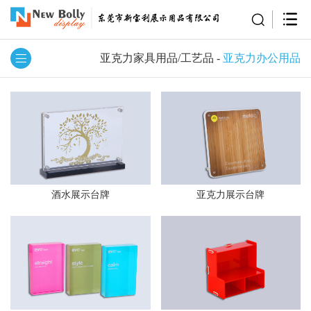
亚克力家具用品/工艺品
-
亚克力办公用品
酒水展示台牌
亚克力展示台牌